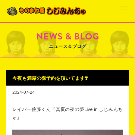
t
o
g
g
l
e
NEWS & BLOG
n
a
v
ニュース＆ブログ
i
g
a
t
i
o
n
今夜も満席の御予約を頂いてます❣️
2024-07-24
レイパー佐藤くん「真夏の夜の夢Live in しじみんち
ゅ」