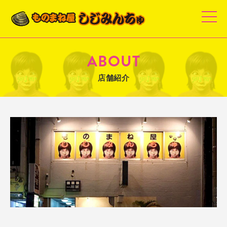
t
o
g
g
l
e
ABOUT
n
a
v
店舗紹介
i
g
a
t
i
o
n