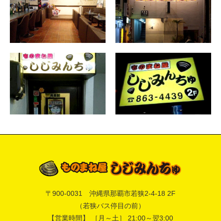
〒
900-0031
沖縄県
那覇市
若狭2-4-18 2F
（若狭バス停目の前）
【営業時間】 ［月～土］ 21:00～翌3:00