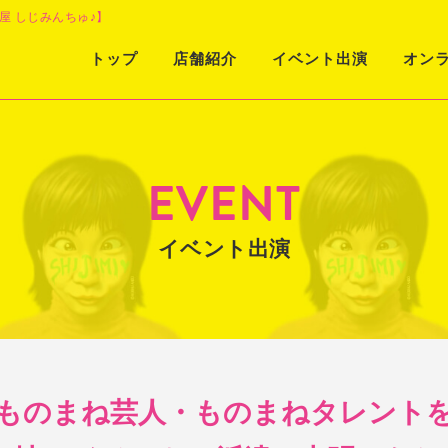
屋 しじみんちゅ♪】
Skip
トップ
店舗紹介
イベント出演
オン
to
content
EVENT
イベント出演
ものまね芸人・ものまねタレント