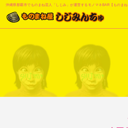
沖縄県那覇市でものまね芸人「しじみ」が運営するモノマネBAR【ものまね