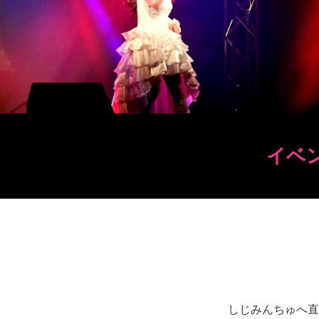
イベ
しじみんちゅへ直