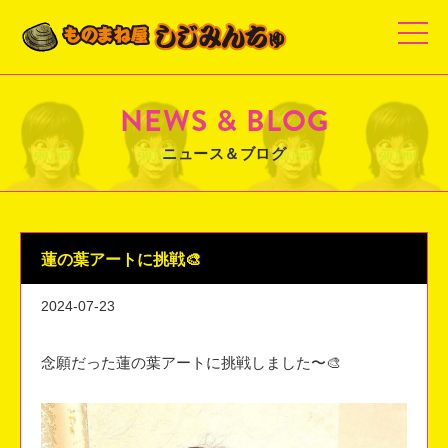
t
o
g
g
l
e
NEWS & BLOG
n
a
v
ニュース＆ブログ
i
g
a
t
i
o
n
蓮の葉アートに挑戦🎨
2024-07-23
念願だった蓮の葉アートに挑戦しました〜🎨