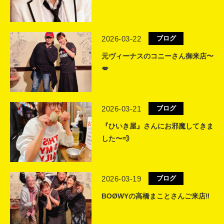
2026-03-22
ブログ
元ヴィーナスのコニーさん御来店〜
💋
2026-03-21
ブログ
『ひいき屋』さんにお邪魔してきま
した〜💨
2026-03-19
ブログ
BOØWYの高橋まことさんご来店‼️