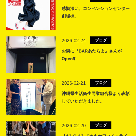
感慨深い、コンベンションセンター
劇場棟。
2026-02-24
ブログ
お隣に『BARあたらよ』さんが
Open❣️
2026-02-21
ブログ
沖縄県生活衛生同業組合様より表彰
していただきました。
2026-02-20
ブログ
【4/1 O.A】『オキナワマイ：ライ