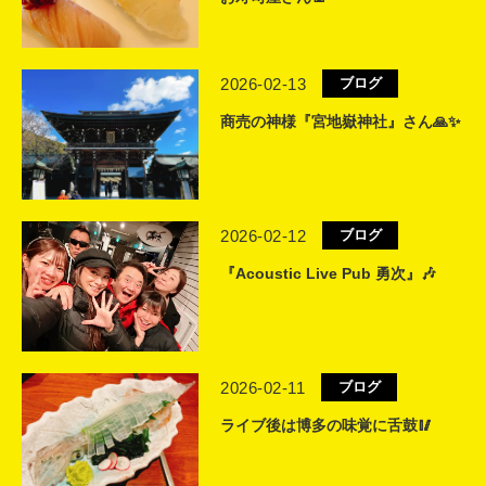
2026-02-13
ブログ
商売の神様『宮地嶽神社』さん🙏✨
2026-02-12
ブログ
『Acoustic Live Pub 勇次』🎶
2026-02-11
ブログ
ライブ後は博多の味覚に舌鼓🥢