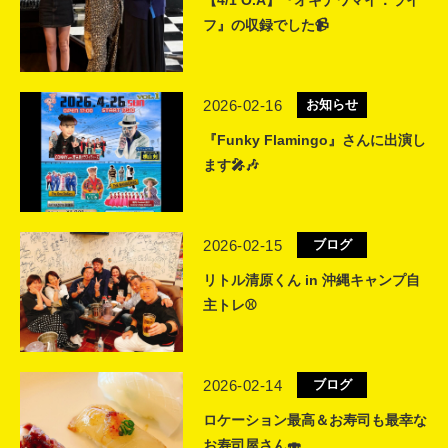
フ』の収録でした📹
2026-02-16
お知らせ
『Funky Flamingo』さんに出演し
ます🎤🎶
2026-02-15
ブログ
リトル清原くん in 沖縄キャンプ自
主トレ⚾️
2026-02-14
ブログ
ロケーション最高＆お寿司も最幸な
お寿司屋さん🍣