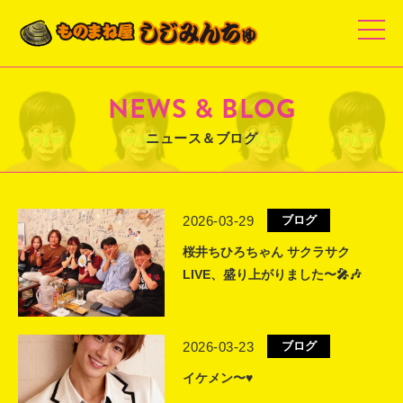
t
o
g
g
l
e
NEWS & BLOG
n
a
v
ニュース＆ブログ
i
g
a
t
i
o
2026-03-29
ブログ
n
桜井ちひろちゃん サクラサク
LIVE、盛り上がりました〜🎤🎶
2026-03-23
ブログ
イケメン〜♥️