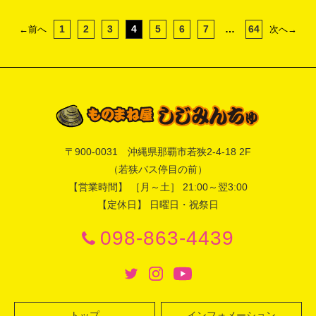
1
2
3
4
5
6
7
…
64
←前へ
次へ→
〒
900-0031
沖縄県
那覇市
若狭2-4-18 2F
（若狭バス停目の前）
【営業時間】 ［月～土］ 21:00～翌3:00
【定休日】 日曜日・祝祭日
098-863-4439
トップ
インフォメーション