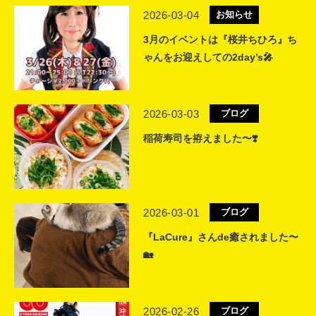
2026-03-04
お知らせ
3月のイベントは『桜井ちひろ』ち
ゃんをお迎えしての2day’s🎤
2026-03-03
ブログ
稲荷寿司を拵えました〜❣️
2026-03-01
ブログ
『LaCure』さんde癒されました〜
🏡
2026-02-26
ブログ