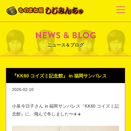
t
o
g
g
l
e
NEWS & BLOG
n
a
v
ニュース＆ブログ
i
g
a
t
i
o
n
『KK60 コイズミ記念館』 in 福岡サンパレス
2026-02-10
小泉今日子さん in 福岡サンパレス『KK60 コイズミ記
念館』に、飛んで冬しました〜✈️☀️