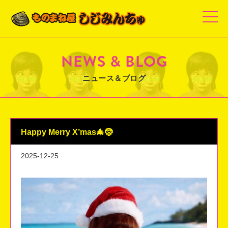
t
o
g
g
l
e
NEWS & BLOG
n
a
v
ニュース＆ブログ
i
g
a
t
i
o
n
Happy Merry X’mas🎄🤶
2025-12-25