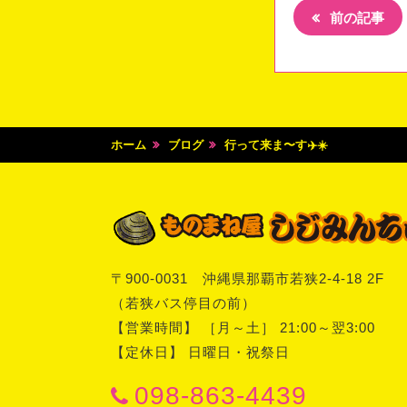
前の記事
ホーム
ブログ
行って来ま〜す✈️☀️
〒
900-0031
沖縄県
那覇市
若狭2-4-18 2F
（若狭バス停目の前）
【営業時間】 ［月～土］ 21:00～翌3:00
【定休日】 日曜日・祝祭日
098-863-4439