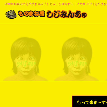
沖縄県那覇市でものまね芸人「しじみ」が運営するモノマネBAR【ものまね
行って来ま〜す✈️