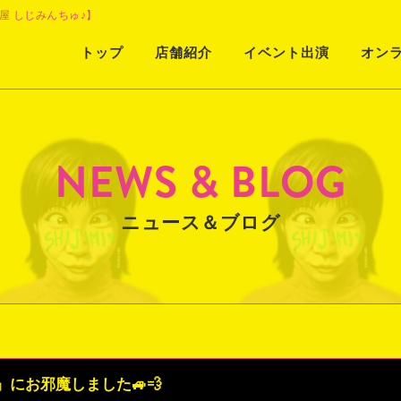
屋 しじみんちゅ♪】
Skip
トップ
店舗紹介
イベント出演
オン
to
content
NEWS & BLOG
ニュース＆ブログ
にお邪魔しました🚙💨