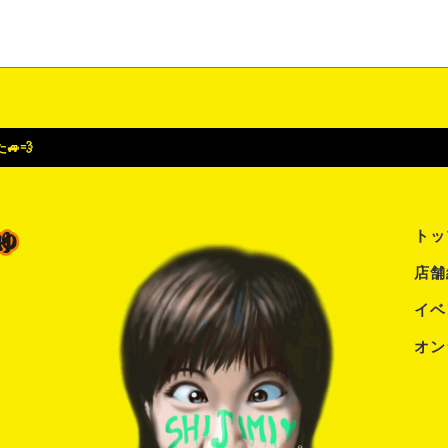
💨
トッ
店舗
イベ
オン