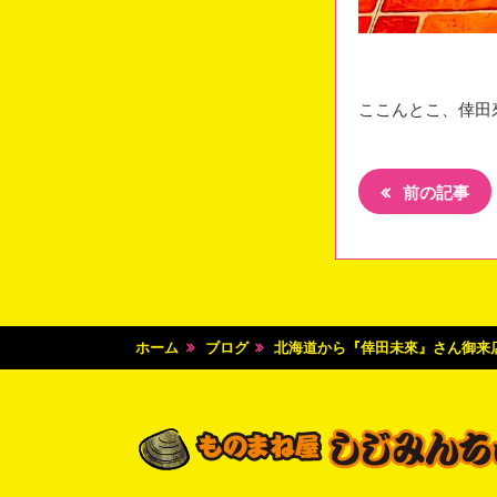
ここんとこ、倖田
前の記事
ホーム
ブログ
北海道から『倖田未來』さん御来店