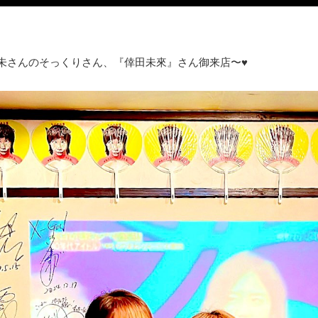
未さんのそっくりさん、『倖田未來』さん御来店〜♥️