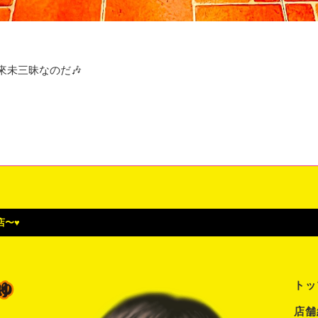
來未三昧なのだ🎶
〜♥️
トッ
店舗