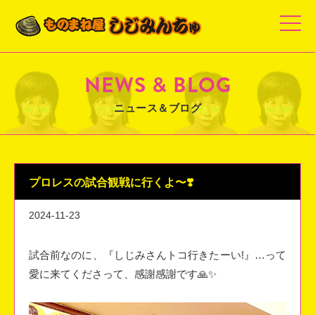
t
o
g
g
l
e
NEWS & BLOG
n
a
v
ニュース＆ブログ
i
g
a
t
i
o
n
プロレスの試合観戦に行くよ〜❣️
2024-11-23
試合前なのに、
『しじみさんトコ行きたーい!』…って
愛に来てくださって、感謝感謝です🙏✨