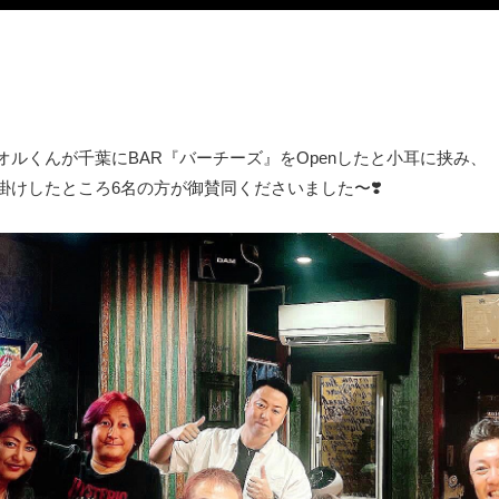
オルくんが千葉にBAR『バーチーズ』をOpenしたと小耳に挟み、
掛けしたところ6名の方が御賛同くださいました〜❣️