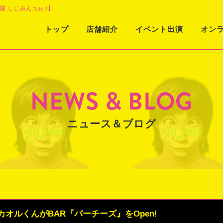
屋 しじみんちゅ♪】
Skip
トップ
店舗紹介
イベント出演
オン
to
content
NEWS & BLOG
ニュース＆ブログ
オルくんがBAR『バーチーズ』をOpen!