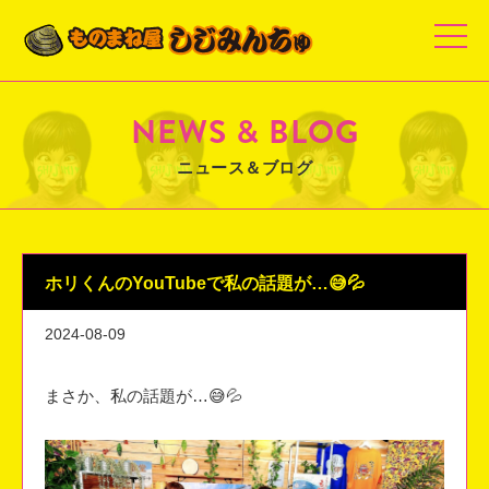
t
o
g
g
l
e
NEWS & BLOG
n
a
v
ニュース＆ブログ
i
g
a
t
i
o
n
ホリくんのYouTubeで私の話題が…😅💦
2024-08-09
まさか、私の話題が…😅💦