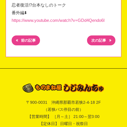
忍者復活!?台本なしのトーク
番外編⬇️
https://www.youtube.com/watch?v=GDd4Qendo6I
前の記事
次の記事
〒
900-0031
沖縄県
那覇市
若狭2-4-18 2F
（若狭バス停目の前）
【営業時間】 ［月～土］ 21:00～翌3:00
【定休日】 日曜日・祝祭日