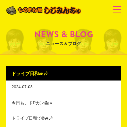
t
o
g
g
l
e
NEWS & BLOG
n
a
v
ニュース＆ブログ
i
g
a
t
i
o
n
ドライブ日和🚙🎶
2024-07-08
今日も、ドPカン🏝️☀️
ドライブ日和で®️🚙🎶