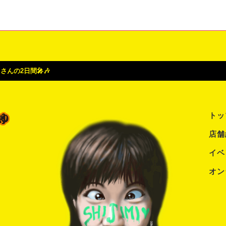
んの2日間🎤🎶
トッ
店舗
イベ
オン