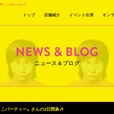
屋 しじみんちゅ♪】
Skip
トップ
店舗紹介
イベント出演
オン
to
content
NEWS & BLOG
ニュース＆ブログ
こパーティー』さんの2日間🎤🎶