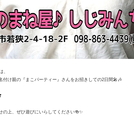
yは、
名付け親の『まこパーティー』さんをお招きしての2日間🎤🎶
️
せの上、ぜひ遊びにいらしてください🍻✨