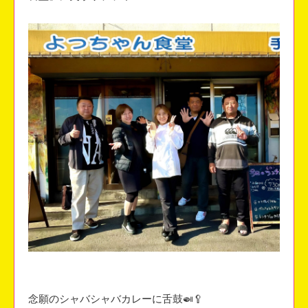
念願のシャバシャバカレーに舌鼓🍛🥄