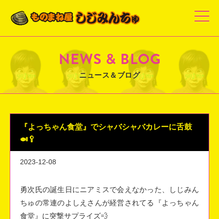
t
o
g
g
l
e
NEWS & BLOG
n
a
v
ニュース＆ブログ
i
g
a
t
i
o
n
『よっちゃん食堂』でシャバシャバカレーに舌鼓
🍛🥄
2023-12-08
勇次氏の誕生日にニアミスで会えなかった、しじみん
ちゅの常連の
よしえさんが経営されてる『よっちゃん
食堂』に突撃サプライズ💨