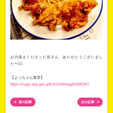
お力添えくださった皆さん、ありがとうございまし
た〜🙇‍♀️
【よっちゃん食堂】
https://maps.app.goo.gl/fcASXeMwqghUtMQR7
前の記事
次の記事