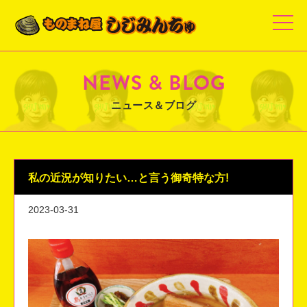
t
o
g
g
l
e
NEWS & BLOG
n
a
v
ニュース＆ブログ
i
g
a
t
i
o
n
私の近況が知りたい…と言う御奇特な方!
2023-03-31