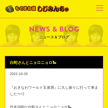
t
o
g
g
l
e
NEWS & BLOG
n
a
v
ニュース＆ブログ
i
g
a
t
i
o
n
白蛇さんとニョロニョロ🐍
2022-10-20
『おきなわワールド玉泉洞』に久し振りに行って来ま
した〜💨
代名詞的な白蛇さんとニョロニョロ🐍