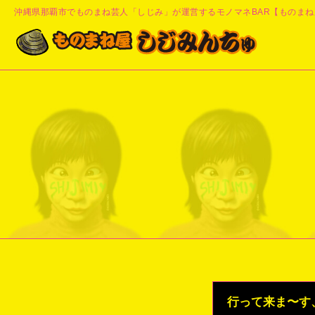
沖縄県那覇市でものまね芸人「しじみ」が運営するモノマネBAR【ものまね
行って来ま〜す、