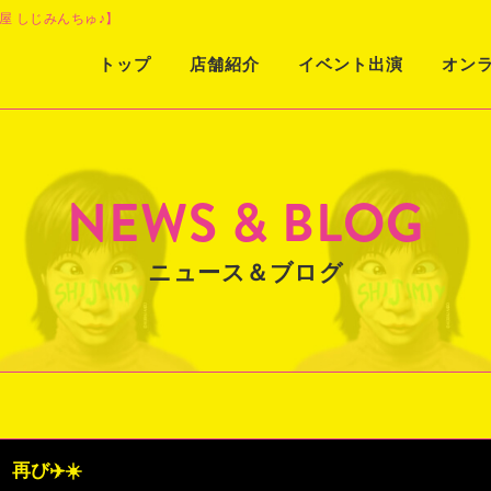
屋 しじみんちゅ♪】
Skip
トップ
店舗紹介
イベント出演
オン
to
content
NEWS & BLOG
ニュース＆ブログ
再び✈️☀️