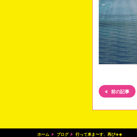
前の記事
ホーム
ブログ
行って来ま〜す、再び✈️☀️