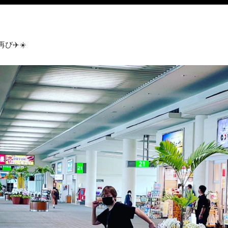
び✈️☀️