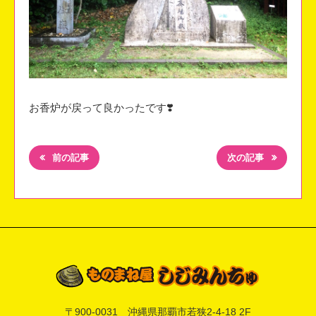
お香炉が戻って良かったです❣️
前の記事
次の記事
〒
900-0031
沖縄県
那覇市
若狭2-4-18 2F