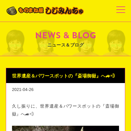
t
o
g
g
l
e
NEWS & BLOG
n
a
v
ニュース＆ブログ
i
g
a
t
i
o
n
世界遺産＆パワースポットの『斎場御嶽』へ🚙💨
2021-04-26
久し振りに、世界遺産＆パワースポットの『斎場御
嶽』へ🚙💨